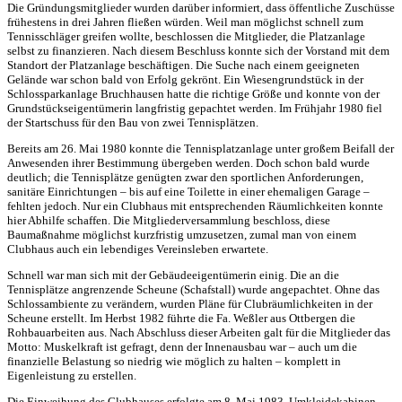
Die Gründungsmitglieder wurden darüber informiert, dass öffentliche Zuschüsse
frühestens in drei Jahren fließen würden. Weil man möglichst schnell zum
Tennisschläger greifen wollte, beschlossen die Mitglieder, die Platzanlage
selbst zu finanzieren. Nach diesem Beschluss konnte sich der Vorstand mit dem
Standort der Platzanlage beschäftigen. Die Suche nach einem geeigneten
Gelände war schon bald von Erfolg gekrönt. Ein Wiesengrundstück in der
Schlossparkanlage Bruchhausen hatte die richtige Größe und konnte von der
Grundstückseigentümerin langfristig gepachtet werden. Im Frühjahr 1980 fiel
der Startschuss für den Bau von zwei Tennisplätzen.
Bereits am 26. Mai 1980 konnte die Tennisplatzanlage unter großem Beifall der
Anwesenden ihrer Bestimmung übergeben werden. Doch schon bald wurde
deutlich; die Tennisplätze genügten zwar den sportlichen Anforderungen,
sanitäre Einrichtungen – bis auf eine Toilette in einer ehemaligen Garage –
fehlten jedoch. Nur ein Clubhaus mit entsprechenden Räumlichkeiten konnte
hier Abhilfe schaffen. Die Mitgliederversammlung beschloss, diese
Baumaßnahme möglichst kurzfristig umzusetzen, zumal man von einem
Clubhaus auch ein lebendiges Vereinsleben erwartete.
Schnell war man sich mit der Gebäudeeigentümerin einig. Die an die
Tennisplätze angrenzende Scheune (Schafstall) wurde angepachtet. Ohne das
Schlossambiente zu verändern, wurden Pläne für Clubräumlichkeiten in der
Scheune erstellt. Im Herbst 1982 führte die Fa. Weßler aus Ottbergen die
Rohbauarbeiten aus. Nach Abschluss dieser Arbeiten galt für die Mitglieder das
Motto: Muskelkraft ist gefragt, denn der Innenausbau war – auch um die
finanzielle Belastung so niedrig wie möglich zu halten – komplett in
Eigenleistung zu erstellen.
Die Einweihung des Clubhauses erfolgte am 8. Mai 1983. Umkleidekabinen,