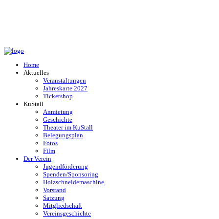
Home
Aktuelles
Veranstaltungen
Jahreskarte 2027
Ticketshop
KuStall
Anmietung
Geschichte
Theater im KuStall
Belegungsplan
Fotos
Film
Der Verein
Jugendförderung
Spenden/Sponsoring
Holzschneidemaschine
Vorstand
Satzung
Mitgliedschaft
Vereinsgeschichte