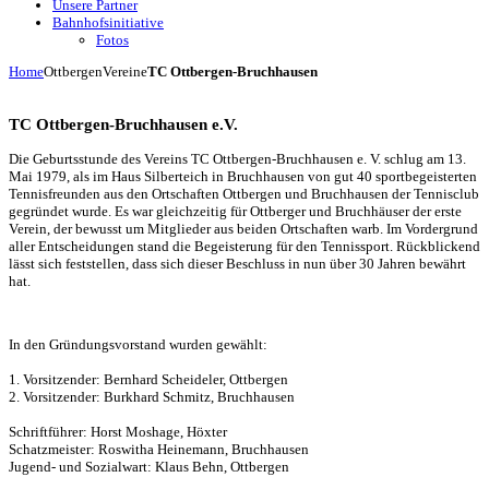
Unsere Partner
Bahnhofsinitiative
Fotos
Home
Ottbergen
Vereine
TC Ottbergen-Bruchhausen
TC Ottbergen-Bruchhausen e.V.
Die Geburtsstunde des Vereins TC Ottbergen-Bruchhausen e. V. schlug am 13.
Mai 1979, als im Haus Silberteich in Bruchhausen von gut 40 sportbegeisterten
Tennisfreunden aus den Ortschaften Ottbergen und Bruchhausen der Tennisclub
gegründet wurde. Es war gleichzeitig für Ottberger und Bruchhäuser der erste
Verein, der bewusst um Mitglieder aus beiden Ortschaften warb. Im Vordergrund
aller Entscheidungen stand die Begeisterung für den Tennissport. Rückblickend
lässt sich feststellen, dass sich dieser Beschluss in nun über 30 Jahren bewährt
hat.
In den Gründungsvorstand wurden gewählt:
1. Vorsitzender: Bernhard Scheideler, Ottbergen
2. Vorsitzender: Burkhard Schmitz, Bruchhausen
Schriftführer: Horst Moshage, Höxter
Schatzmeister: Roswitha Heinemann, Bruchhausen
Jugend- und Sozialwart: Klaus Behn, Ottbergen