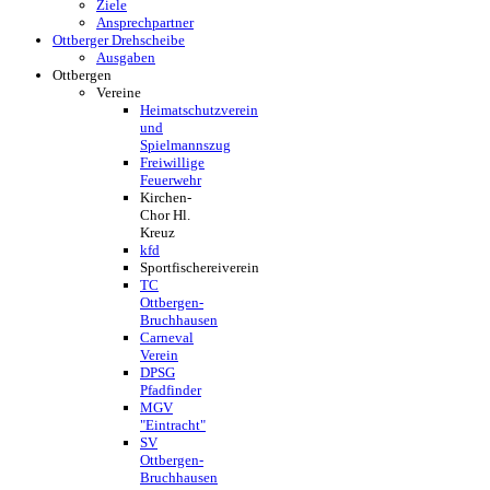
Ziele
Ansprechpartner
Ottberger Drehscheibe
Ausgaben
Ottbergen
Vereine
Heimatschutzverein
und
Spielmannszug
Freiwillige
Feuerwehr
Kirchen-
Chor Hl.
Kreuz
kfd
Sportfischereiverein
TC
Ottbergen-
Bruchhausen
Carneval
Verein
DPSG
Pfadfinder
MGV
"Eintracht"
SV
Ottbergen-
Bruchhausen