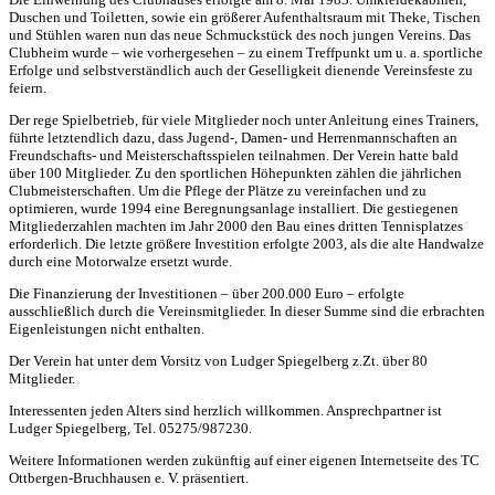
Duschen und Toiletten, sowie ein größerer Aufenthaltsraum mit Theke, Tischen
und Stühlen waren nun das neue Schmuckstück des noch jungen Vereins. Das
Clubheim wurde – wie vorhergesehen – zu einem Treffpunkt um u. a. sportliche
Erfolge und selbstverständlich auch der Geselligkeit dienende Vereinsfeste zu
feiern.
Der rege Spielbetrieb, für viele Mitglieder noch unter Anleitung eines Trainers,
führte letztendlich dazu, dass Jugend-, Damen- und Herrenmannschaften an
Freundschafts- und Meisterschaftsspielen teilnahmen. Der Verein hatte bald
über 100 Mitglieder. Zu den sportlichen Höhepunkten zählen die jährlichen
Clubmeisterschaften. Um die Pflege der Plätze zu vereinfachen und zu
optimieren, wurde 1994 eine Beregnungsanlage installiert. Die gestiegenen
Mitgliederzahlen machten im Jahr 2000 den Bau eines dritten Tennisplatzes
erforderlich. Die letzte größere Investition erfolgte 2003, als die alte Handwalze
durch eine Motorwalze ersetzt wurde.
Die Finanzierung der Investitionen – über 200.000 Euro – erfolgte
ausschließlich durch die Vereinsmitglieder. In dieser Summe sind die erbrachten
Eigenleistungen nicht enthalten.
Der Verein hat unter dem Vorsitz von Ludger Spiegelberg z.Zt. über 80
Mitglieder.
Interessenten jeden Alters sind herzlich willkommen. Ansprechpartner ist
Ludger Spiegelberg, Tel. 05275/987230.
Weitere Informationen werden zukünftig auf einer eigenen Internetseite des TC
Ottbergen-Bruchhausen e. V. präsentiert.