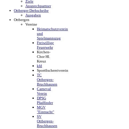
Ziele
Ansprechpartner
Ottberger Drehscheibe
Ausgaben
Ottbergen
Vereine
Heimatschutzverein
und
Spielmannszug
Freiwillige
Feuerwehr
Kirchen-
Chor Hl.
Kreuz
kfd
Sportfischereiverein
TC
Ottbergen-
Bruchhausen
Carneval
Verein
DPSG
Pfadfinder
MGV
"Eintracht"
SV
Ottbergen-
Bruchhausen