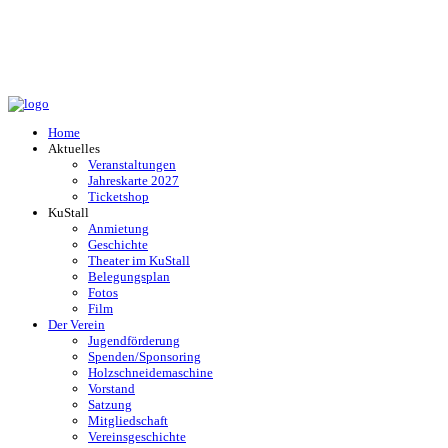
Home
Aktuelles
Veranstaltungen
Jahreskarte 2027
Ticketshop
KuStall
Anmietung
Geschichte
Theater im KuStall
Belegungsplan
Fotos
Film
Der Verein
Jugendförderung
Spenden/Sponsoring
Holzschneidemaschine
Vorstand
Satzung
Mitgliedschaft
Vereinsgeschichte