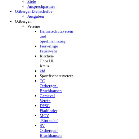
Ziele
Ansprechpartner
Ottberger Drehscheibe
Ausgaben
Ottbergen
Vereine
Heimatschutzverein
und
Spielmannszug
Freiwillige
Feuerwehr
Kirchen-
Chor Hl.
Kreuz
kfd
Sportfischereiverein
TC
Ottbergen-
Bruchhausen
Carneval
Verein
DPSG
Pfadfinder
MGV
"Eintracht"
SV
Ottbergen-
Bruchhausen