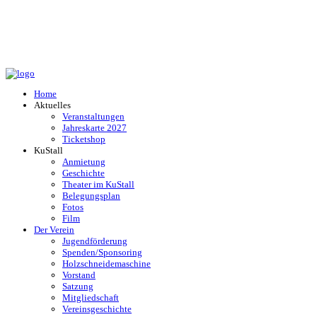
Home
Aktuelles
Veranstaltungen
Jahreskarte 2027
Ticketshop
KuStall
Anmietung
Geschichte
Theater im KuStall
Belegungsplan
Fotos
Film
Der Verein
Jugendförderung
Spenden/Sponsoring
Holzschneidemaschine
Vorstand
Satzung
Mitgliedschaft
Vereinsgeschichte