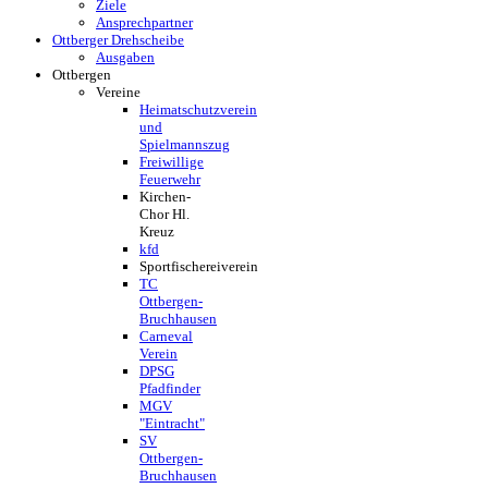
Ziele
Ansprechpartner
Ottberger Drehscheibe
Ausgaben
Ottbergen
Vereine
Heimatschutzverein
und
Spielmannszug
Freiwillige
Feuerwehr
Kirchen-
Chor Hl.
Kreuz
kfd
Sportfischereiverein
TC
Ottbergen-
Bruchhausen
Carneval
Verein
DPSG
Pfadfinder
MGV
"Eintracht"
SV
Ottbergen-
Bruchhausen