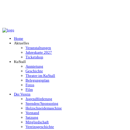
Home
Aktuelles
Veranstaltungen
Jahreskarte 2027
Ticketshop
KuStall
Anmietung
Geschichte
Theater im KuStall
Belegungsplan
Fotos
Film
Der Verein
Jugendförderung
Spenden/Sponsoring
Holzschneidemaschine
Vorstand
Satzung
Mitgliedschaft
Vereinsgeschichte