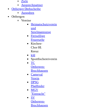
Ziele
Ansprechpartner
Ottberger Drehscheibe
Ausgaben
Ottbergen
Vereine
Heimatschutzverein
und
Spielmannszug
Freiwillige
Feuerwehr
Kirchen-
Chor Hl.
Kreuz
kfd
Sportfischereiverein
TC
Ottbergen-
Bruchhausen
Carneval
Verein
DPSG
Pfadfinder
MGV
"Eintracht"
SV
Ottbergen-
Bruchhausen