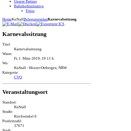
Unsere Partner
Bahnhofsinitiative
Fotos
Home
KuStall
Belegungsplan
Karnevalssitzung
Karnevalssitzung
Titel:
Karnevalssitzung
Wann:
Fr, 1. März 2019
,
19:11 h
Wo:
KuStall - Höxter-Ottbergen, NRW
Kategorie:
CVO
Veranstaltungsort
Standort:
KuStall
Straße:
Kirchwinkel 6
Postleitzahl:
37671
Stadt: