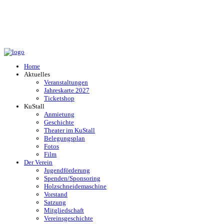
Home
Aktuelles
Veranstaltungen
Jahreskarte 2027
Ticketshop
KuStall
Anmietung
Geschichte
Theater im KuStall
Belegungsplan
Fotos
Film
Der Verein
Jugendförderung
Spenden/Sponsoring
Holzschneidemaschine
Vorstand
Satzung
Mitgliedschaft
Vereinsgeschichte