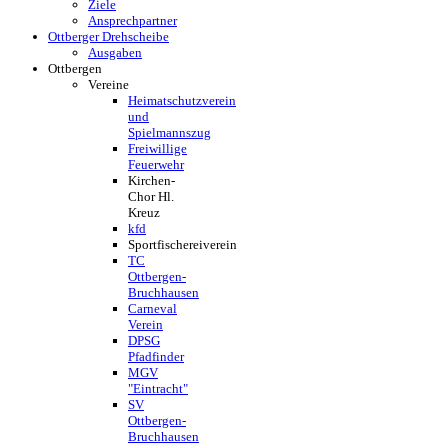
Ziele
Ansprechpartner
Ottberger Drehscheibe
Ausgaben
Ottbergen
Vereine
Heimatschutzverein
und
Spielmannszug
Freiwillige
Feuerwehr
Kirchen-
Chor Hl.
Kreuz
kfd
Sportfischereiverein
TC
Ottbergen-
Bruchhausen
Carneval
Verein
DPSG
Pfadfinder
MGV
"Eintracht"
SV
Ottbergen-
Bruchhausen