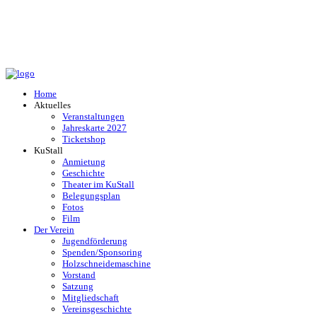
Home
Aktuelles
Veranstaltungen
Jahreskarte 2027
Ticketshop
KuStall
Anmietung
Geschichte
Theater im KuStall
Belegungsplan
Fotos
Film
Der Verein
Jugendförderung
Spenden/Sponsoring
Holzschneidemaschine
Vorstand
Satzung
Mitgliedschaft
Vereinsgeschichte