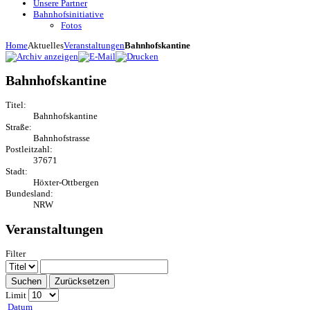
Unsere Partner
Bahnhofsinitiative
Fotos
Home
Aktuelles
Veranstaltungen
Bahnhofskantine
Bahnhofskantine
Titel:
Bahnhofskantine
Straße:
Bahnhofstrasse
Postleitzahl:
37671
Stadt:
Höxter-Ottbergen
Bundesland:
NRW
Veranstaltungen
Filter
Suchen
Zurücksetzen
Limit
Datum