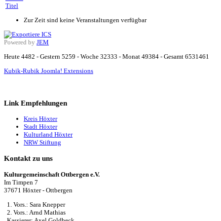
Titel
Zur Zeit sind keine Veranstaltungen verfügbar
Powered by
JEM
Heute 4482 - Gestern 5259 - Woche 32333 - Monat 49384 - Gesamt 6531461
Kubik-Rubik Joomla! Extensions
Link Empfehlungen
Kreis Höxter
Stadt Höxter
Kulturland Höxter
NRW Stiftung
Kontakt zu uns
Kulturgemeinschaft Ottbergen e.V.
Im Timpen 7
37671 Höxter - Ottbergen
1. Vors.: Sara Knepper
2. Vors.: Arnd Mathias
Kassierer: Axel Goldbeck