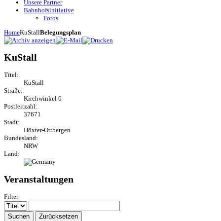
Unsere Partner
Bahnhofsinitiative
Fotos
Home
KuStall
Belegungsplan
KuStall
Titel:
KuStall
Straße:
Kirchwinkel 6
Postleitzahl:
37671
Stadt:
Höxter-Ottbergen
Bundesland:
NRW
Land:
Veranstaltungen
Filter
Suchen
Zurücksetzen