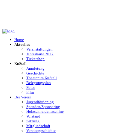
Home
Aktuelles
Veranstaltungen
Jahreskarte 2027
Ticketshop
KuStall
Anmietung
Geschichte
Theater im KuStall
Belegungsplan
Fotos
Film
Der Verein
Jugendförderung
Spenden/Sponsoring
Holzschneidemaschine
Vorstand
Satzung
Mitgliedschaft
Vereinsgeschichte