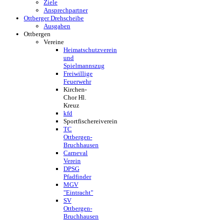
Ziele
Ansprechpartner
Ottberger Drehscheibe
Ausgaben
Ottbergen
Vereine
Heimatschutzverein
und
Spielmannszug
Freiwillige
Feuerwehr
Kirchen-
Chor Hl.
Kreuz
kfd
Sportfischereiverein
TC
Ottbergen-
Bruchhausen
Carneval
Verein
DPSG
Pfadfinder
MGV
"Eintracht"
SV
Ottbergen-
Bruchhausen