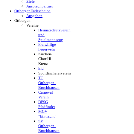
Ziele
Ansprechpartner
Ottberger Drehscheibe
Ausgaben
Ottbergen
Vereine
Heimatschutzverein
und
Spielmannszug
Freiwillige
Feuerwehr
Kirchen-
Chor Hl.
Kreuz
kfd
Sportfischereiverein
TC
Ottbergen-
Bruchhausen
Carneval
Verein
DPSG
Pfadfinder
MGV
"Eintracht"
SV
Ottbergen-
Bruchhausen