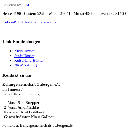
Powered by
JEM
Heute 4190 - Gestern 5259 - Woche 32041 - Monat 49092 - Gesamt 6531169
Kubik-Rubik Joomla! Extensions
Link Empfehlungen
Kreis Höxter
Stadt Höxter
Kulturland Höxter
NRW Stiftung
Kontakt zu uns
Kulturgemeinschaft Ottbergen e.V.
Im Timpen 7
37671 Höxter - Ottbergen
1. Vors.: Sara Knepper
2. Vors.: Arnd Mathias
Kassierer: Axel Goldbeck
Geschäftsführer: Klaus Göllner
kontakt[at]kulturgemeinschaft-ottbergen.de