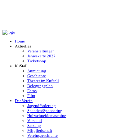
Home
Aktuelles
Veranstaltungen
Jahreskarte 2027
Ticketshop
KuStall
Anmietung
Geschichte
Theater im KuStall
Belegungsplan
Fotos
Film
Der Verein
Jugendförderung
Spenden/Sponsoring
Holzschneidemaschine
Vorstand
Satzung
Mitgliedschaft
Vereinsgeschichte