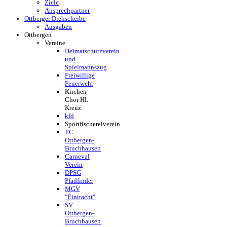
Ziele
Ansprechpartner
Ottberger Drehscheibe
Ausgaben
Ottbergen
Vereine
Heimatschutzverein
und
Spielmannszug
Freiwillige
Feuerwehr
Kirchen-
Chor Hl.
Kreuz
kfd
Sportfischereiverein
TC
Ottbergen-
Bruchhausen
Carneval
Verein
DPSG
Pfadfinder
MGV
"Eintracht"
SV
Ottbergen-
Bruchhausen