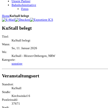
Unsere Partner
Bahnhofsinitiative
Fotos
Home
KuStall belegt
KuStall belegt
Titel:
KuStall belegt
Wann:
So, 11. Januar 2026
Wo:
KuStall - Höxter-Ottbergen, NRW
Kategorie:
sonstige
Veranstaltungsort
Standort:
KuStall
Straße:
Kirchwinkel 6
Postleitzahl:
37671
Stadt: