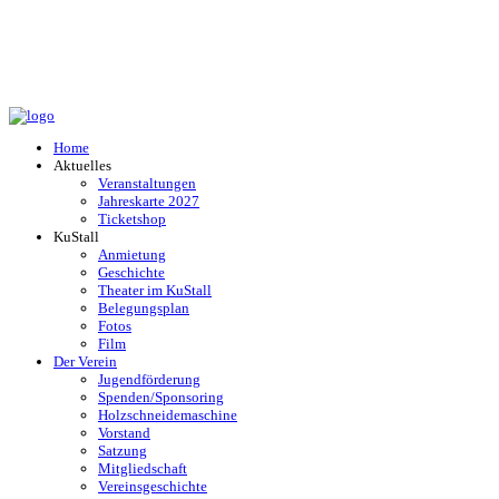
Home
Aktuelles
Veranstaltungen
Jahreskarte 2027
Ticketshop
KuStall
Anmietung
Geschichte
Theater im KuStall
Belegungsplan
Fotos
Film
Der Verein
Jugendförderung
Spenden/Sponsoring
Holzschneidemaschine
Vorstand
Satzung
Mitgliedschaft
Vereinsgeschichte