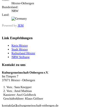
Höxter-Ottbergen
Bundesland:
NRW
Land:
Powered by
JEM
Link Empfehlungen
Kreis Höxter
Stadt Höxter
Kulturland Höxter
NRW Stiftung
Kontakt zu uns
Kulturgemeinschaft Ottbergen e.V.
Im Timpen 7
37671 Höxter - Ottbergen
1. Vors.: Sara Knepper
2. Vors.: Arnd Mathias
Kassierer: Axel Goldbeck
Geschäftsführer: Klaus Göllner
kontakt[at]kulturgemeinschaft-ottbergen.de