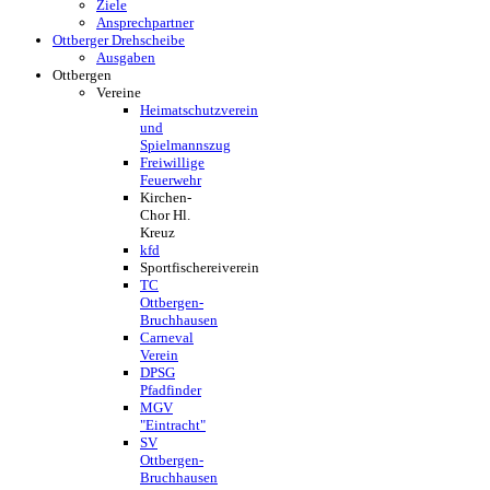
Ziele
Ansprechpartner
Ottberger Drehscheibe
Ausgaben
Ottbergen
Vereine
Heimatschutzverein
und
Spielmannszug
Freiwillige
Feuerwehr
Kirchen-
Chor Hl.
Kreuz
kfd
Sportfischereiverein
TC
Ottbergen-
Bruchhausen
Carneval
Verein
DPSG
Pfadfinder
MGV
"Eintracht"
SV
Ottbergen-
Bruchhausen