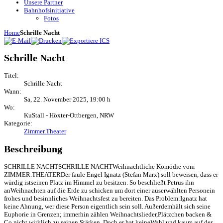
Unsere Partner
Bahnhofsinitiative
Fotos
Home
Schrille Nacht
Schrille Nacht
Titel:
Schrille Nacht
Wann:
Sa, 22. November 2025
,
19:00 h
Wo:
KuStall - Höxter-Ottbergen, NRW
Kategorie:
Zimmer.Theater
Beschreibung
SCHRILLE NACHTSCHRILLE NACHTWeihnachtliche Komödie vom
ZIMMER.THEATERDer faule Engel Ignatz (Stefan Marx) soll beweisen, dass er
würdig istseinen Platz im Himmel zu besitzen. So beschließt Petrus ihn
anWeihnachten auf die Erde zu schicken um dort einer auserwählten Personein
frohes und besinnliches Weihnachtsfest zu bereiten. Das Problem:Ignatz hat
keine Ahnung, wer diese Person eigentlich sein soll. Außerdemhält sich seine
Euphorie in Grenzen; immerhin zählen Weihnachtslieder,Plätzchen backen &
Co nicht wirklich zu seinen Stärken. Doch er hat keineWahl und kaum auf der