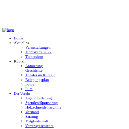
Home
Aktuelles
Veranstaltungen
Jahreskarte 2027
Ticketshop
KuStall
Anmietung
Geschichte
Theater im KuStall
Belegungsplan
Fotos
Film
Der Verein
Jugendförderung
Spenden/Sponsoring
Holzschneidemaschine
Vorstand
Satzung
Mitgliedschaft
Vereinsgeschichte