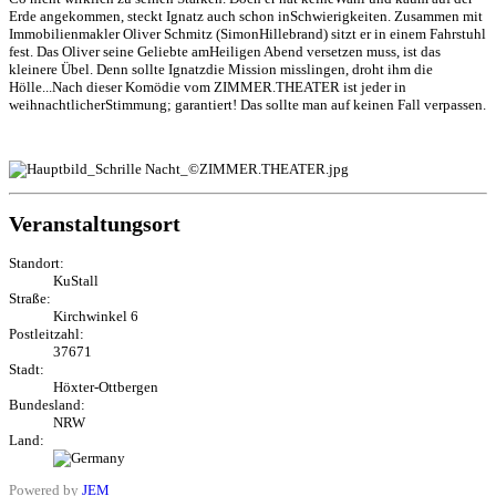
Erde angekommen, steckt Ignatz auch schon inSchwierigkeiten. Zusammen mit
Immobilienmakler Oliver Schmitz (SimonHillebrand) sitzt er in einem Fahrstuhl
fest. Das Oliver seine Geliebte amHeiligen Abend versetzen muss, ist das
kleinere Übel. Denn sollte Ignatzdie Mission misslingen, droht ihm die
Hölle...Nach dieser Komödie vom ZIMMER.THEATER ist jeder in
weihnachtlicherStimmung; garantiert! Das sollte man auf keinen Fall verpassen.
Veranstaltungsort
Standort:
KuStall
Straße:
Kirchwinkel 6
Postleitzahl:
37671
Stadt:
Höxter-Ottbergen
Bundesland:
NRW
Land:
Powered by
JEM