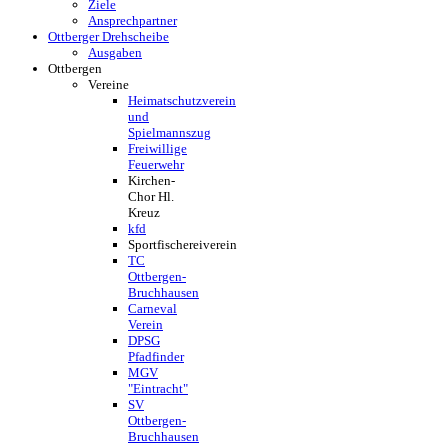
Ziele
Ansprechpartner
Ottberger Drehscheibe
Ausgaben
Ottbergen
Vereine
Heimatschutzverein
und
Spielmannszug
Freiwillige
Feuerwehr
Kirchen-
Chor Hl.
Kreuz
kfd
Sportfischereiverein
TC
Ottbergen-
Bruchhausen
Carneval
Verein
DPSG
Pfadfinder
MGV
"Eintracht"
SV
Ottbergen-
Bruchhausen