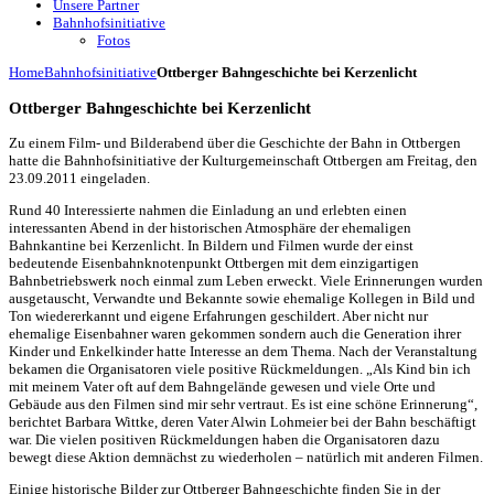
Unsere Partner
Bahnhofsinitiative
Fotos
Home
Bahnhofsinitiative
Ottberger Bahngeschichte bei Kerzenlicht
Ottberger Bahngeschichte bei Kerzenlicht
Zu einem Film- und Bilderabend über die Geschichte der Bahn in Ottbergen
hatte die Bahnhofsinitiative der Kulturgemeinschaft Ottbergen am Freitag, den
23.09.2011 eingeladen.
Rund 40 Interessierte nahmen die Einladung an und erlebten einen
interessanten Abend in der historischen Atmosphäre der ehemaligen
Bahnkantine bei Kerzenlicht. In Bildern und Filmen wurde der einst
bedeutende Eisenbahnknotenpunkt Ottbergen mit dem einzigartigen
Bahnbetriebswerk noch einmal zum Leben erweckt. Viele Erinnerungen wurden
ausgetauscht, Verwandte und Bekannte sowie ehemalige Kollegen in Bild und
Ton wiedererkannt und eigene Erfahrungen geschildert. Aber nicht nur
ehemalige Eisenbahner waren gekommen sondern auch die Generation ihrer
Kinder und Enkelkinder hatte Interesse an dem Thema. Nach der Veranstaltung
bekamen die Organisatoren viele positive Rückmeldungen. „Als Kind bin ich
mit meinem Vater oft auf dem Bahngelände gewesen und viele Orte und
Gebäude aus den Filmen sind mir sehr vertraut. Es ist eine schöne Erinnerung“,
berichtet Barbara Wittke, deren Vater Alwin Lohmeier bei der Bahn beschäftigt
war. Die vielen positiven Rückmeldungen haben die Organisatoren dazu
bewegt diese Aktion demnächst zu wiederholen – natürlich mit anderen Filmen.
Einige historische Bilder zur Ottberger Bahngeschichte finden Sie in der