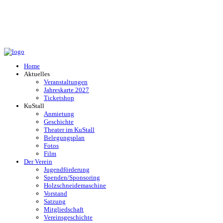
Home
Aktuelles
Veranstaltungen
Jahreskarte 2027
Ticketshop
KuStall
Anmietung
Geschichte
Theater im KuStall
Belegungsplan
Fotos
Film
Der Verein
Jugendförderung
Spenden/Sponsoring
Holzschneidemaschine
Vorstand
Satzung
Mitgliedschaft
Vereinsgeschichte