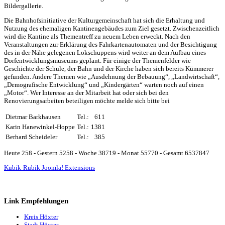
Bildergallerie.
Die Bahnhofsinitiative der Kulturgemeinschaft hat sich die Erhaltung und
Nutzung des ehemaligen Kantinengebäudes zum Ziel gesetzt. Zwischenzeitlich
wird die Kantine als Thementreff zu neuem Leben erweckt. Nach den
Veranstaltungen zur Erklärung des Fahrkartenautomaten und der Besichtigung
des in der Nähe gelegenen Lokschuppens wird weiter an dem Aufbau eines
Dorfentwicklungsmuseums geplant. Für einige der Themenfelder wie
Geschichte der Schule, der Bahn und der Kirche haben sich bereits Kümmerer
gefunden. Andere Themen wie „Ausdehnung der Bebauung“, „Landwirtschaft“,
„Demografische Entwicklung“ und „Kindergärten“ warten noch auf einen
„Motor“. Wer Interesse an der Mitarbeit hat oder sich bei den
Renovierungsarbeiten beteiligen möchte melde sich bitte bei
Dietmar Barkhausen
Tel.:
611
Karin Hanewinkel-Hoppe
Tel.:
1381
Berhard Scheideler
Tel.:
385
Heute 258 - Gestern 5258 - Woche 38719 - Monat 55770 - Gesamt 6537847
Kubik-Rubik Joomla! Extensions
Link Empfehlungen
Kreis Höxter
Stadt Höxter