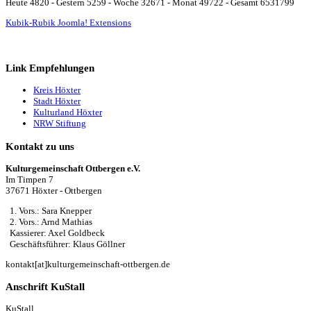
Heute 4820 - Gestern 5259 - Woche 32671 - Monat 49722 - Gesamt 6531799
Kubik-Rubik Joomla! Extensions
Link Empfehlungen
Kreis Höxter
Stadt Höxter
Kulturland Höxter
NRW Stiftung
Kontakt zu uns
Kulturgemeinschaft Ottbergen e.V.
Im Timpen 7
37671 Höxter - Ottbergen
1. Vors.: Sara Knepper
2. Vors.: Arnd Mathias
Kassierer: Axel Goldbeck
Geschäftsführer: Klaus Göllner
kontakt[at]kulturgemeinschaft-ottbergen.de
Anschrift KuStall
KuStall