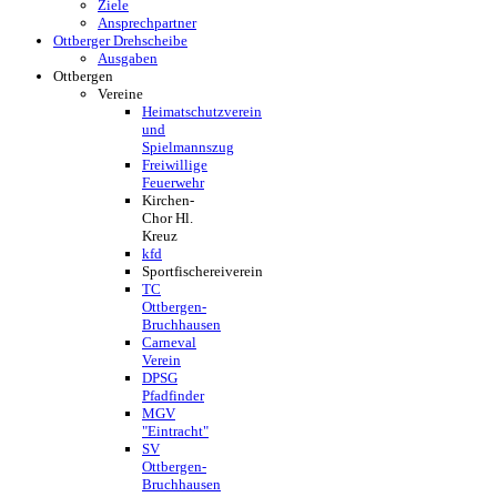
Ziele
Ansprechpartner
Ottberger Drehscheibe
Ausgaben
Ottbergen
Vereine
Heimatschutzverein
und
Spielmannszug
Freiwillige
Feuerwehr
Kirchen-
Chor Hl.
Kreuz
kfd
Sportfischereiverein
TC
Ottbergen-
Bruchhausen
Carneval
Verein
DPSG
Pfadfinder
MGV
"Eintracht"
SV
Ottbergen-
Bruchhausen