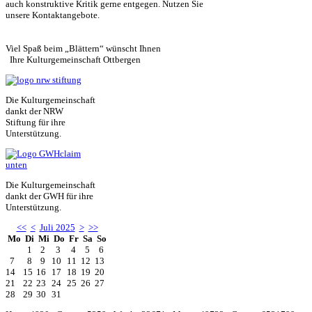
auch konstruktive Kritik gerne entgegen. Nutzen Sie
unsere Kontaktangebote.
Viel Spaß beim „Blättern“ wünscht Ihnen
Ihre Kulturgemeinschaft Ottbergen
Die Kulturgemeinschaft
dankt der NRW
Stiftung für ihre
Unterstützung.
Die Kulturgemeinschaft
dankt der GWH für ihre
Unterstützung.
<<
<
Juli 2025
>
>>
Mo
Di
Mi
Do
Fr
Sa
So
1
2
3
4
5
6
7
8
9
10
11
12
13
14
15
16
17
18
19
20
21
22
23
24
25
26
27
28
29
30
31