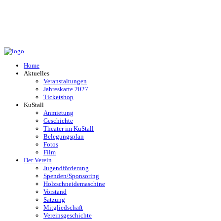
Home
Aktuelles
Veranstaltungen
Jahreskarte 2027
Ticketshop
KuStall
Anmietung
Geschichte
Theater im KuStall
Belegungsplan
Fotos
Film
Der Verein
Jugendförderung
Spenden/Sponsoring
Holzschneidemaschine
Vorstand
Satzung
Mitgliedschaft
Vereinsgeschichte