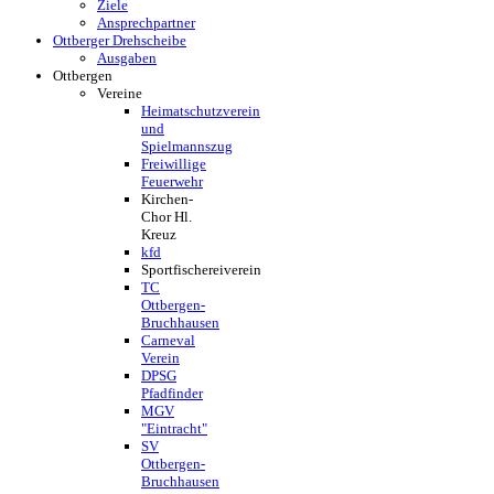
Ziele
Ansprechpartner
Ottberger Drehscheibe
Ausgaben
Ottbergen
Vereine
Heimatschutzverein
und
Spielmannszug
Freiwillige
Feuerwehr
Kirchen-
Chor Hl.
Kreuz
kfd
Sportfischereiverein
TC
Ottbergen-
Bruchhausen
Carneval
Verein
DPSG
Pfadfinder
MGV
"Eintracht"
SV
Ottbergen-
Bruchhausen