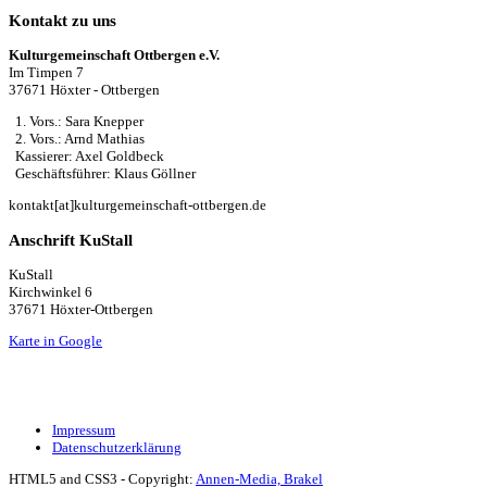
Kontakt zu uns
Kulturgemeinschaft Ottbergen e.V.
Im Timpen 7
37671 Höxter - Ottbergen
1. Vors.: Sara Knepper
2. Vors.: Arnd Mathias
Kassierer: Axel Goldbeck
Geschäftsführer: Klaus Göllner
kontakt[at]kulturgemeinschaft-ottbergen.de
Anschrift KuStall
KuStall
Kirchwinkel 6
37671 Höxter-Ottbergen
Karte in Google
Impressum
Datenschutzerklärung
HTML5 and CSS3 - Copyright:
Annen-Media, Brakel