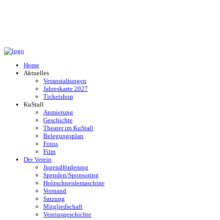
Home
Aktuelles
Veranstaltungen
Jahreskarte 2027
Ticketshop
KuStall
Anmietung
Geschichte
Theater im KuStall
Belegungsplan
Fotos
Film
Der Verein
Jugendförderung
Spenden/Sponsoring
Holzschneidemaschine
Vorstand
Satzung
Mitgliedschaft
Vereinsgeschichte