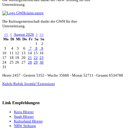
Unterstützung.
Die Kulturgemeinschaft dankt der GWH für ihre
Unterstützung.
<<
<
August 2026
>
>>
Mo
Di
Mi
Do
Fr
Sa
So
1
2
3
4
5
6
7
8
9
10
11
12
13
14
15
16
17
18
19
20
21
22
23
24
25
26
27
28
29
30
31
Heute 2457 - Gestern 5352 - Woche 35660 - Monat 52711 - Gesamt 6534788
Kubik-Rubik Joomla! Extensions
Link Empfehlungen
Kreis Höxter
Stadt Höxter
Kulturland Höxter
NRW Stiftung