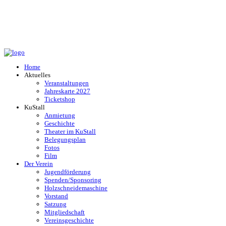
Home
Aktuelles
Veranstaltungen
Jahreskarte 2027
Ticketshop
KuStall
Anmietung
Geschichte
Theater im KuStall
Belegungsplan
Fotos
Film
Der Verein
Jugendförderung
Spenden/Sponsoring
Holzschneidemaschine
Vorstand
Satzung
Mitgliedschaft
Vereinsgeschichte