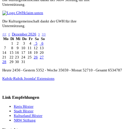
Unterstützung.
Die Kulturgemeinschaft dankt der GWH für ihre
Unterstützung.
<<
<
Dezember 2026
>
>>
Mo
Di
Mi
Do
Fr
Sa
So
1
2
3
4
5
6
7
8
9
10
11
12
13
14
15
16
17
18
19
20
21
22
23
24
25
26
27
28
29
30
31
Heute 2456 - Gestern 5352 - Woche 35659 - Monat 52710 - Gesamt 6534787
Kubik-Rubik Joomla! Extensions
Link Empfehlungen
Kreis Höxter
Stadt Höxter
Kulturland Höxter
NRW Stiftung