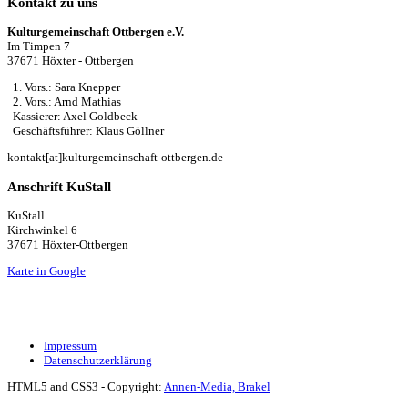
Kontakt zu uns
Kulturgemeinschaft Ottbergen e.V.
Im Timpen 7
37671 Höxter - Ottbergen
1. Vors.: Sara Knepper
2. Vors.: Arnd Mathias
Kassierer: Axel Goldbeck
Geschäftsführer: Klaus Göllner
kontakt[at]kulturgemeinschaft-ottbergen.de
Anschrift KuStall
KuStall
Kirchwinkel 6
37671 Höxter-Ottbergen
Karte in Google
Impressum
Datenschutzerklärung
HTML5 and CSS3 - Copyright:
Annen-Media, Brakel