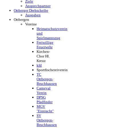
Ziele
Ansprechpartner
Ottberger Drehscheibe
Ausgaben
Ottbergen
Vereine
Heimatschutzverein
und
Spielmannszug
Freiwillige
Feuerwehr
Kirchen-
Chor Hl.
Kreuz
kfd
Sportfischereiverein
TC
Ottbergen-
Bruchhausen
Carneval
Verein
DPSG
Pfadfinder
MGV
"Eintracht"
SV
Ottbergen-
Bruchhausen