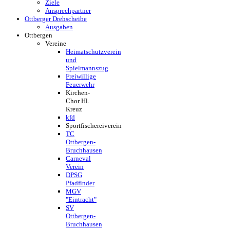
Ziele
Ansprechpartner
Ottberger Drehscheibe
Ausgaben
Ottbergen
Vereine
Heimatschutzverein
und
Spielmannszug
Freiwillige
Feuerwehr
Kirchen-
Chor Hl.
Kreuz
kfd
Sportfischereiverein
TC
Ottbergen-
Bruchhausen
Carneval
Verein
DPSG
Pfadfinder
MGV
"Eintracht"
SV
Ottbergen-
Bruchhausen