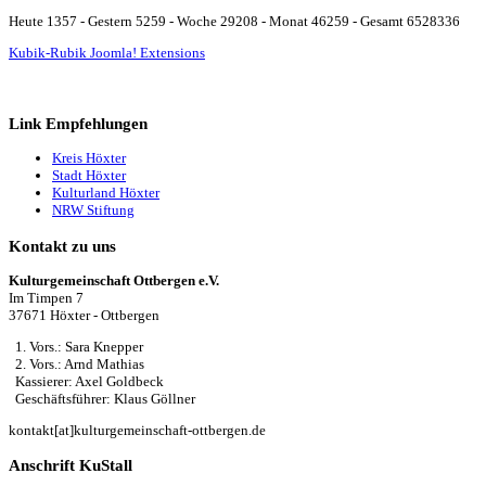
Heute 1357 - Gestern 5259 - Woche 29208 - Monat 46259 - Gesamt 6528336
Kubik-Rubik Joomla! Extensions
Link Empfehlungen
Kreis Höxter
Stadt Höxter
Kulturland Höxter
NRW Stiftung
Kontakt zu uns
Kulturgemeinschaft Ottbergen e.V.
Im Timpen 7
37671 Höxter - Ottbergen
1. Vors.: Sara Knepper
2. Vors.: Arnd Mathias
Kassierer: Axel Goldbeck
Geschäftsführer: Klaus Göllner
kontakt[at]kulturgemeinschaft-ottbergen.de
Anschrift KuStall