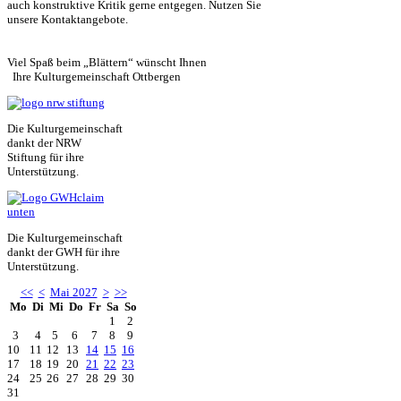
auch konstruktive Kritik gerne entgegen. Nutzen Sie
unsere Kontaktangebote.
Viel Spaß beim „Blättern“ wünscht Ihnen
Ihre Kulturgemeinschaft Ottbergen
Die Kulturgemeinschaft
dankt der NRW
Stiftung für ihre
Unterstützung.
Die Kulturgemeinschaft
dankt der GWH für ihre
Unterstützung.
<<
<
Mai 2027
>
>>
Mo
Di
Mi
Do
Fr
Sa
So
1
2
3
4
5
6
7
8
9
10
11
12
13
14
15
16
17
18
19
20
21
22
23
24
25
26
27
28
29
30
31