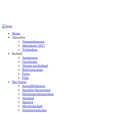
Home
Aktuelles
Veranstaltungen
Jahreskarte 2027
Ticketshop
KuStall
Anmietung
Geschichte
Theater im KuStall
Belegungsplan
Fotos
Film
Der Verein
Jugendförderung
Spenden/Sponsoring
Holzschneidemaschine
Vorstand
Satzung
Mitgliedschaft
Vereinsgeschichte