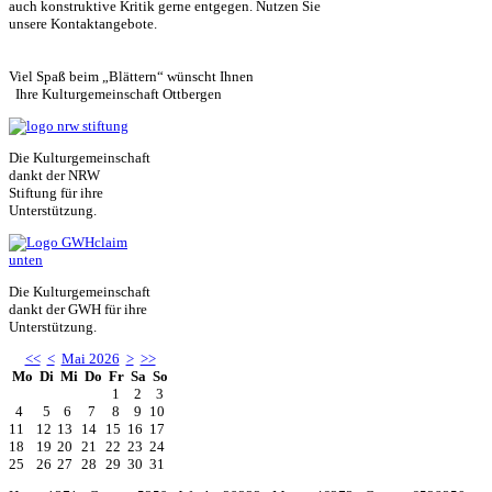
auch konstruktive Kritik gerne entgegen. Nutzen Sie
unsere Kontaktangebote.
Viel Spaß beim „Blättern“ wünscht Ihnen
Ihre Kulturgemeinschaft Ottbergen
Die Kulturgemeinschaft
dankt der NRW
Stiftung für ihre
Unterstützung.
Die Kulturgemeinschaft
dankt der GWH für ihre
Unterstützung.
<<
<
Mai 2026
>
>>
Mo
Di
Mi
Do
Fr
Sa
So
1
2
3
4
5
6
7
8
9
10
11
12
13
14
15
16
17
18
19
20
21
22
23
24
25
26
27
28
29
30
31