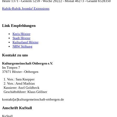
Heute 1371 - Gestern 5259 - Woche 29222 - Monat 46273 - Gesamt 6528350
Kubik-Rubik Joomla! Extensions
Link Empfehlungen
Kreis Höxter
Stadt Höxter
Kulturland Höxter
NRW Stiftung
Kontakt zu uns
Kulturgemeinschaft Ottbergen e.V.
Im Timpen 7
37671 Höxter - Ottbergen
1. Vors.: Sara Knepper
2. Vors.: Arnd Mathias
Kassierer: Axel Goldbeck
Geschäftsführer: Klaus Göllner
kontakt[at]kulturgemeinschaft-ottbergen.de
Anschrift KuStall
KuStall