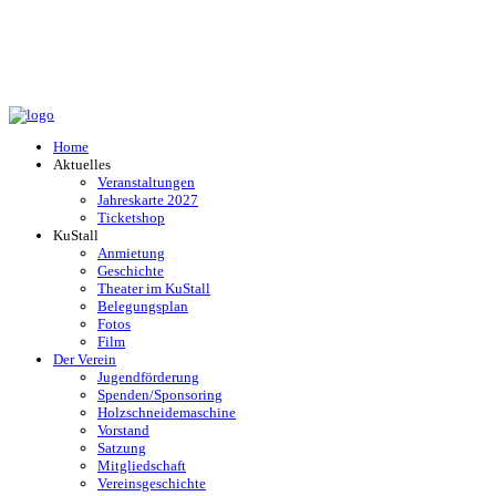
Home
Aktuelles
Veranstaltungen
Jahreskarte 2027
Ticketshop
KuStall
Anmietung
Geschichte
Theater im KuStall
Belegungsplan
Fotos
Film
Der Verein
Jugendförderung
Spenden/Sponsoring
Holzschneidemaschine
Vorstand
Satzung
Mitgliedschaft
Vereinsgeschichte