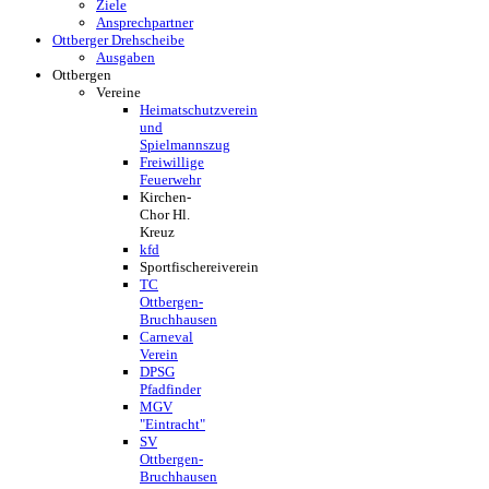
Ziele
Ansprechpartner
Ottberger Drehscheibe
Ausgaben
Ottbergen
Vereine
Heimatschutzverein
und
Spielmannszug
Freiwillige
Feuerwehr
Kirchen-
Chor Hl.
Kreuz
kfd
Sportfischereiverein
TC
Ottbergen-
Bruchhausen
Carneval
Verein
DPSG
Pfadfinder
MGV
"Eintracht"
SV
Ottbergen-
Bruchhausen