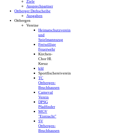
Ziele
Ansprechpartner
Ottberger Drehscheibe
Ausgaben
Ottbergen
Vereine
Heimatschutzverein
und
Spielmannszug
Freiwillige
Feuerwehr
Kirchen-
Chor Hl.
Kreuz
kfd
Sportfischereiverein
TC
Ottbergen-
Bruchhausen
Carneval
Verein
DPSG
Pfadfinder
MGV
"Eintracht"
SV
Ottbergen-
Bruchhausen