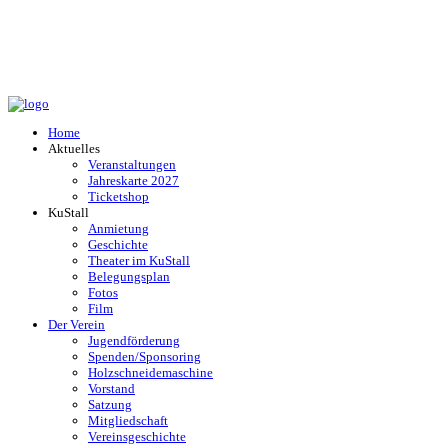
Home
Aktuelles
Veranstaltungen
Jahreskarte 2027
Ticketshop
KuStall
Anmietung
Geschichte
Theater im KuStall
Belegungsplan
Fotos
Film
Der Verein
Jugendförderung
Spenden/Sponsoring
Holzschneidemaschine
Vorstand
Satzung
Mitgliedschaft
Vereinsgeschichte