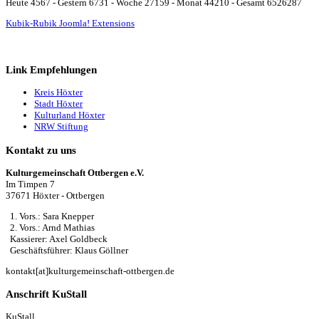
Heute 4567 - Gestern 6731 - Woche 27159 - Monat 44210 - Gesamt 6526287
Kubik-Rubik Joomla! Extensions
Link Empfehlungen
Kreis Höxter
Stadt Höxter
Kulturland Höxter
NRW Stiftung
Kontakt zu uns
Kulturgemeinschaft Ottbergen e.V.
Im Timpen 7
37671 Höxter - Ottbergen
1. Vors.: Sara Knepper
2. Vors.: Arnd Mathias
Kassierer: Axel Goldbeck
Geschäftsführer: Klaus Göllner
kontakt[at]kulturgemeinschaft-ottbergen.de
Anschrift KuStall
KuStall