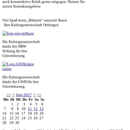
auch konstruktive Kritik gerne entgegen. Nutzen Sie
unsere Kontaktangebote.
Viel Spaß beim „Blättern“ wünscht Ihnen
Ihre Kulturgemeinschaft Ottbergen
Die Kulturgemeinschaft
dankt der NRW
Stiftung für ihre
Unterstützung.
Die Kulturgemeinschaft
dankt der GWH für ihre
Unterstützung.
<<
<
Juni 2027
>
>>
Mo
Di
Mi
Do
Fr
Sa
So
1
2
3
4
5
6
7
8
9
10
11
12
13
14
15
16
17
18
19
20
21
22
23
24
25
26
27
28
29
30